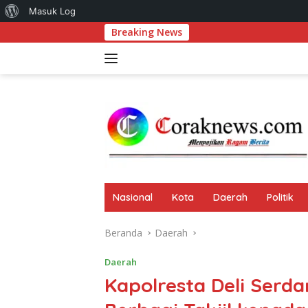
Tentang
Masuk Log
Langsung
Breaking News
Rajut Bud
WordPress
ke
konten
Nasional
Kota
Daerah
Politik
Beranda
Daerah
Daerah
Kapolresta Deli Serda