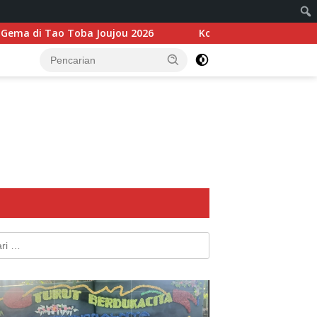
jou 2026
Komitmen Perkuat Ekonomi, BI dan Bupati S
k: