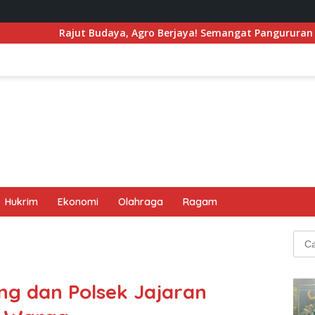
aya, Agro Berjaya! Semangat Pangururan Gema di Tao Toba Jou
Hukrim
Ekonomi
Olahraga
Ragam
Cari
untu
ng dan Polsek Jajaran