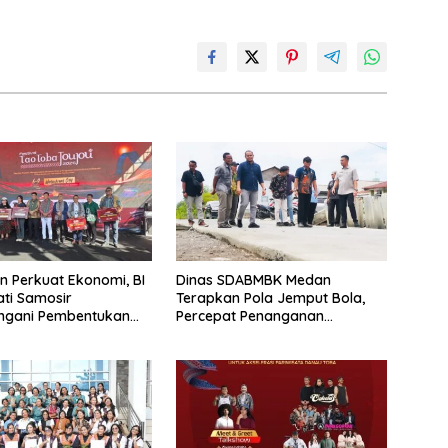
 Perkuat Ekonomi, BI
Dinas SDABMBK Medan
ti Samosir
Terapkan Pola Jemput Bola,
ngani Pembentukan
Percepat Penanganan
epatan Ekspor
Infrastruktur hingga Tingkat
Kecamatan