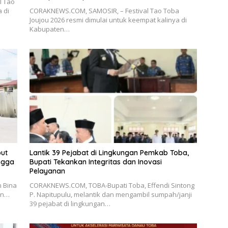
l Tao
 di
CORAKNEWS.COM, SAMOSIR, – Festival Tao Toba
Joujou 2026 resmi dimulai untuk keempat kalinya di
Kabupaten…
ut
Lantik 39 Pejabat di Lingkungan Pemkab Toba,
ngga
Bupati Tekankan Integritas dan Inovasi
Pelayanan
n Bina
CORAKNEWS.COM, TOBA-Bupati Toba, Effendi Sintong
an…
P. Napitupulu, melantik dan mengambil sumpah/janji
39 pejabat di lingkungan…