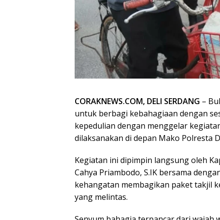
CORAKNEWS.COM, DELI SERDANG
– Bu
untuk berbagi kebahagiaan dengan sesa
kepedulian dengan menggelar kegiatan B
dilaksanakan di depan Mako Polresta De
Kegiatan ini dipimpin langsung oleh K
Cahya Priambodo, S.IK bersama dengan
kehangatan membagikan paket takjil 
yang melintas.
Senyum bahagia terpancar dari wajah 