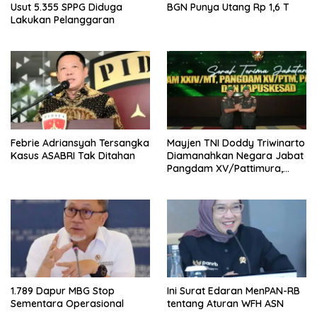
Usut 5.355 SPPG Diduga
BGN Punya Utang Rp 1,6 T
Lakukan Pelanggaran
Febrie Adriansyah Tersangka
Mayjen TNI Doddy Triwinarto
Kasus ASABRI Tak Ditahan
Diamanahkan Negara Jabat
Pangdam XV/Pattimura,
Kasad Tekankan
Kepemimpinan Solutif
1.789 Dapur MBG Stop
Ini Surat Edaran MenPAN-RB
Sementara Operasional
tentang Aturan WFH ASN