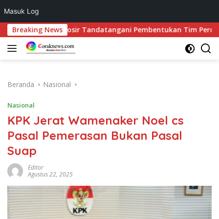
Masuk Log
Langsung
pati Samosir Tandatangani Pembentukan Tim Percepatan Ekspo
Breaking News
ke
konten
Beranda
Nasional
Nasional
KPK Jerat Wamenaker Noel cs
Pasal Pemerasan Bukan Pasal
Suap
Editor
Agustus 22, 2025